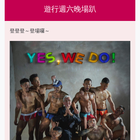
遊行週六晚場趴
登登登～登場囉～