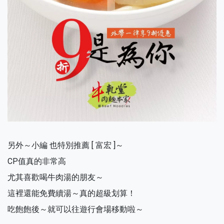
另外～小編 也特別推薦 [ 富宏 ]～
CP值真的非常高
尤其喜歡喝牛肉湯的朋友～
這裡還能免費續湯～真的超級划算！
吃飽飽後～就可以往遊行會場移動啦～