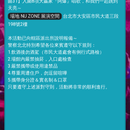
曲31】入圍8項大贏家『阿爆』唱歌，和我們一起跳到
天亮～
場地 NU ZONE 展演空間
台北市大安區市民大道三段
198號2樓
本活動已向轄區派出所說明報備～
警察北北特別希望各位來賓遵守以下規則：
1.飲酒後勿酒駕（市民大道處會有例行式路檢）
2.場館內嚴禁抽菸，入口處檢查
3.嚴禁攜帶或使用違禁品
4.尊重周遭住戶，勿逗留喧嘩
5.攜帶身分證＆實名制＆口罩
只要遵守上述派對守則，活動將非常的順利進行。