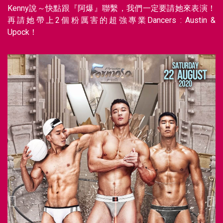
Kenny說～快點跟『阿爆』聯繫，我們一定要請她來表演！
再請她帶上2個粉厲害的超強專業Dancers : Austin &
Upock！