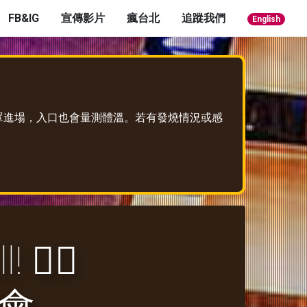
FB&IG
宣傳影片
瘋台北
追蹤我們
English
口罩進場，入口也會量測體溫。若有發燒情況或感
 🏳‍🌈