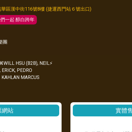
萬華區漢中街116號8樓 (捷運西門站６號出口)
們一起 醇白跨年
樂團
WILL HSU (B2B), NEIL⚡️
, ERICK, PEDRO
O, KAHLAN MARCUS
票網站
實體