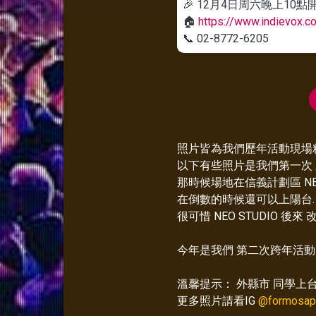
🎉 12月4日周六晚上10點
🏠
https://www.indievox.c
📞 02-8772-6205
照片皆為我們歷年活動現場
以下有些照片是我們第一次 
那時候場地在信義計劃區 NEO 
在倒數的時候還可以上陽台. 
很可惜 NEO STUDIO 後來
今年是我們 第二次跨年活動
溫馨提示： 外縣市 同學上
更多照片請看IG
@formosap