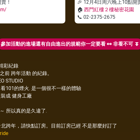
開賣！
🎉 12月4日周六晚上10點開
om/
🏠
西門紅樓２樓秘密花園
📞 02-2375-2675
參加活動的進場還有自由進出的規範你一定要看 👀 非看不可 ⏬
精彩紀錄
之前 跨年活動 的紀錄。
STUDIO
看101的煙火. 是一個很不一樣的體驗
 改裝成 健身工廠
～ 所以真的是久違了.
台北跨年，請快點訂房。目前訂房已經 不是那麼好訂了
ride